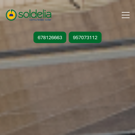
678126663
957073112