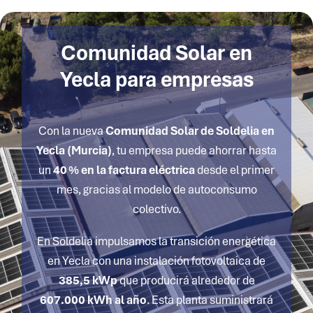
Comunidad Solar
en
Yecla
para empresas
Con la nueva
Comunidad Solar de Soldelia en
Yecla
(Murcia)
, tu empresa puede ahorrar hasta
un
40 % en la factura eléctrica
desde el primer
mes, gracias al modelo de autoconsumo
colectivo.
En Soldelia impulsamos la transición energética
en
Yecla
con una instalación fotovoltaica de
385,5
kWp
que producirá alrededor de
607.000 kWh al año
. Esta planta suministrará