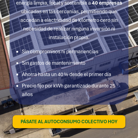
energía limpia, local y sostenible a
4
0 empresas
ubicadas en las cercanías, permitiendo que
accedan a electricidad de kilómetro cero sin
necesidad de realizar ninguna inversión ni
instalación propia.
Sin compromisos ni permanencias
Sin gastos de mantenimiento
Ahorra hasta un 40 % desde el primer día
Precio fijo por kWh garantizado durante 25
años
PÁSATE AL AUTOCONSUMO COLECTIVO HOY