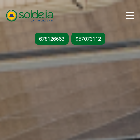
678126663
957073112