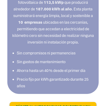
fotovoltaica de
113,5
kWp
que producirá
alrededor de
187.000
kWh al año
. Esta planta
suministrará energía limpia, local y sostenible a
10 empresas
ubicadas en las cercanías,
permitiendo que accedan a electricidad de
kilómetro cero sin necesidad de realizar ninguna
inversión ni instalación propia.
Sin compromisos ni permanencias
Sin gastos de mantenimiento
Ahorra hasta un 40 % desde el primer día
Precio fijo por kWh garantizado durante 25
años