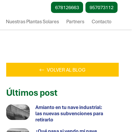
678126663
957073112
Nuestras Plantas Solares
Partners
Contacto
VOLVER AL BLOG
Últimos post
Amianto en tu nave industrial:
las nuevas subvenciones para
retirarlo
¿Qué pasa si vendo mi nave